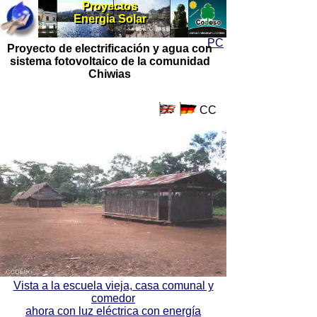
Proyectos
Proyectos
Energia Solar
Energia Solar
PC
Proyecto de electrificación y agua con
sistema fotovoltaico de la comunidad
Chiwias
CC
Vista a la escuela vieja, casa comunal y
comedor
ahora con luz eléctrica con energía