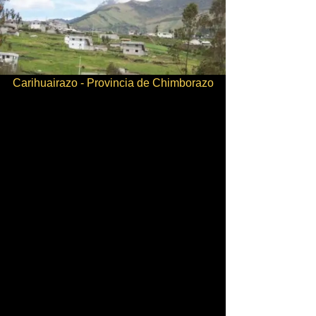
Carihuairazo - Provincia de Chimborazo
Mapas
Maps
Karten
Turismo en Chimborazo