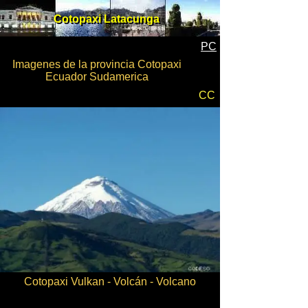
Cotopaxi Latacunga
Cotopaxi Latacunga
PC
Imagenes de la provincia Cotopaxi
Ecuador Sudamerica
CC
Cotopaxi Vulkan - Volcán - Volcano