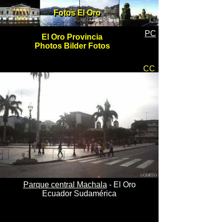
Fotos El Oro
Fotos El Oro
PC
El Oro Provincia
Photos Bilder Fotos
CC
Parque central Machala
- El Oro
Ecuador Sudamérica