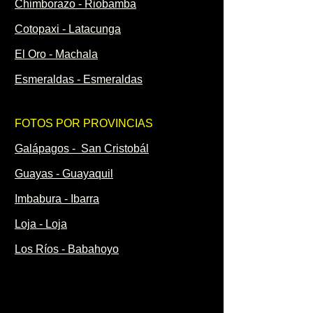
Chimborazo - Riobamba
Cotopaxi - Latacunga
El Oro - Machala
Esmeraldas - Esmeraldas
FOTOS POR PROVINCIAS
Galápagos - San Cristobál
Guayas - Guayaquil
Imbabura - Ibarra
Loja - Loja
Los Ríos - Babahoyo
Manabí - Portoviejo
Morona Santiago - Macas