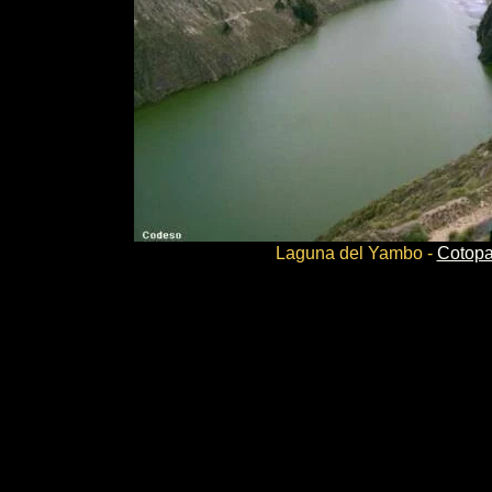
Laguna del Yambo -
Cotopa