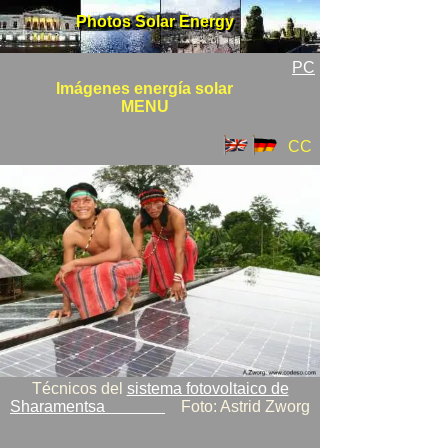
Photos Solar Energy
Photos Solar Energy
PC
Imágenes energía solar
MENU
CC
Técnicos del
sistema fotovoltaico de
Sharamentsa
Foto: Astrid Zworg