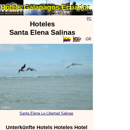
Hotels Galapagos Ecuador
Hotels Galapagos Ecuador
PC
Hoteles
Santa Elena Salinas
GR
Santa Elena La Libertad Salinas
Unterkünfte Hotels Hoteles Hotel