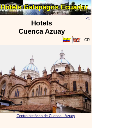
Hotels Galapagos Ecuador
Hotels Galapagos Ecuador
PC
Hotels
Cuenca Azuay
GR
Centro histórico de Cuenca - Azuay