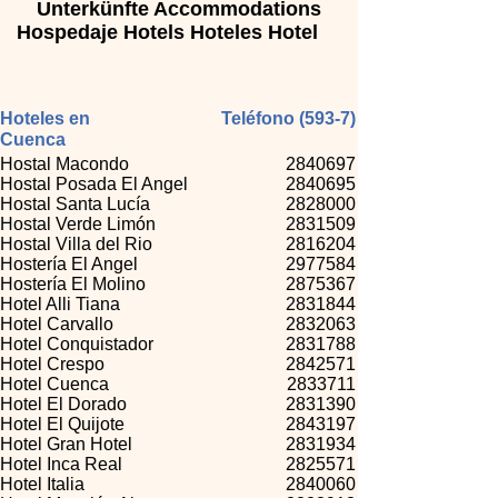
Unterkünfte Accommodations
Hospedaje Hotels Hoteles Hotel
Hoteles en
Teléfono (593-7)
Cuenca
Hostal Macondo
2840697
Hostal Posada El Angel
2840695
Hostal Santa Lucía
2828000
Hostal Verde Limón
2831509
Hostal Villa del Rio
2816204
Hostería El Angel
2977584
Hostería El Molino
2875367
Hotel Alli Tiana
2831844
Hotel Carvallo
2832063
Hotel Conquistador
2831788
Hotel Crespo
2842571
Hotel Cuenca
2833711
Hotel El Dorado
2831390
Hotel El Quijote
2843197
Hotel Gran Hotel
2831934
Hotel Inca Real
2825571
Hotel Italia
2840060