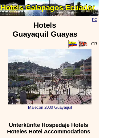
Hotels Galapagos Ecuador
Hotels Galapagos Ecuador
PC
Hotels
Guayaquil Guayas
GR
Malecón 2000 Guayaquil
Unterkünfte Hospedaje Hotels
Hoteles Hotel Accommodations