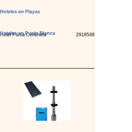
Hoteles en Playas
Hoteles en Punta Blanca
Hotel Punta Centinela
2918548
Solarwasserpumpen Photovoltaikpumpen