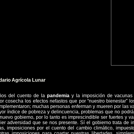
dario Agrícola Lunar
ños del cuento de la
pandemia
y la imposición de vacunas
r cosecha los efectos nefastos que por “nuestro bienestar” l
implementaron; muchas personas enferman y mueren por las va
or índice de pobreza y delincuencia, problemas que no podrán
 nuevo gobierno, por lo tanto es imprescindible ser fuertes y val
ier adversidad que se nos presente. Sí el gobierno trata de 
s, imposiciones por el cuento del cambio climático, impuest
otras imposiciones para coartar nuestras libertades, simpl