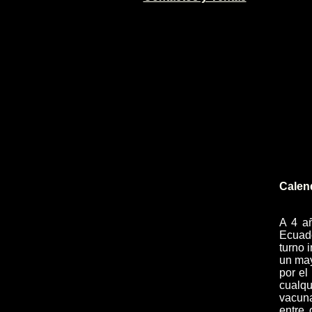
Calen
A 4 a
Ecuado
turno 
un may
por el
cualqu
vacuna
entre 