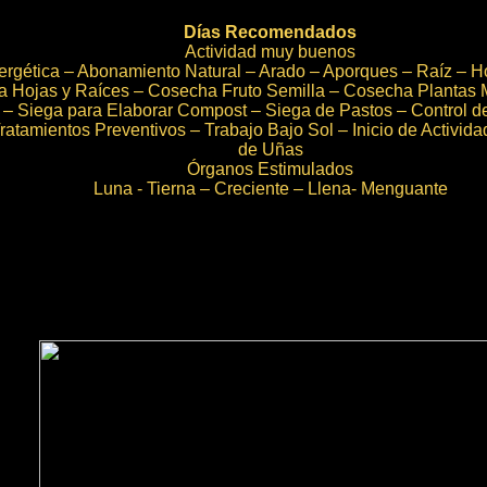
__ 
Días Recomendados
Actividad muy buenos
ergética – Abonamiento Natural – Arado – Aporques – Raíz – Ho
a Hojas y Raíces – Cosecha Fruto Semilla – Cosecha Plantas 
s – Siega para Elaborar Compost – Siega de Pastos – Control d
ratamientos Preventivos – Trabajo Bajo Sol – Inicio de Activida
de Uñas
Órganos Estimulados
Luna - Tierna – Creciente – Llena- Menguante
__ 