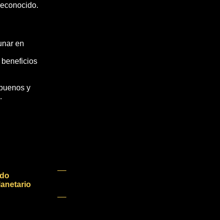
 reconocido.
unar en
 beneficios
buenos y
.
__
ado
lanetario
__