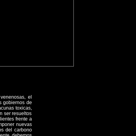
 venenosas, el
os gobiernos de
cunas toxicas,
 ser resueltos
ientes frente a
imponer nuevas
os del carbono
emente debemos