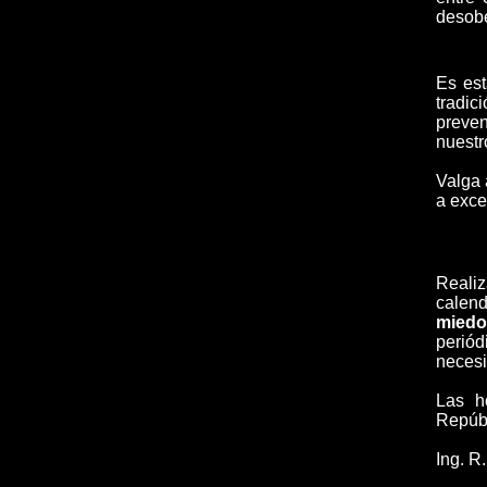
desob
Es est
tradi
preven
nuestr
Valga 
a exce
Realiz
calend
miedo
perió
necesi
Las h
Repúbl
Ing. R