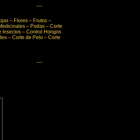
__
jas – Flores – Frutos –
Medicinales – Podas – Corte
e Insectos – Control Hongos
des – Corte de Pelo – Corte
__