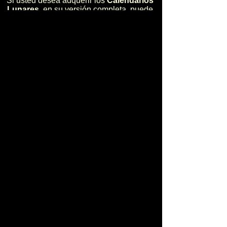
Si usted desea adquerir los
Calendarios
Lunares
, en su versión completa, puede
hacerlo en:
Contactos y Ventas
La adquisición se la puede realizar en
dos modalidades:
** En forma electrónica (sólo costo)
** En forma impresa (costo más envio)
Para pedidos, mayor información, charlas,
talleres, conferencias, asesoría productiva
para agricultura, fincas integrales,
planificación ambiental para fincas,
Calendarios Lunares, diríjase a:
Ing. R.N.R. Santiago Bakach Sevilla