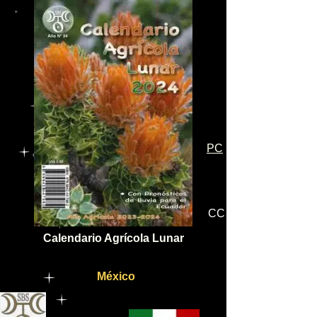
PC
CC
Calendario Agrícola Lunar
México