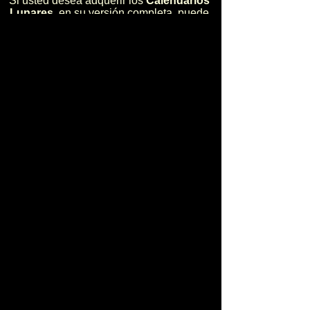
Si usted desea adquerir los
Calendarios
Lunares
, en su versión completa, puede
hacerlo en:
Contactos y Ventas
La adquisición se la puede realizar en
dos modalidades:
** En forma electrónica (sólo costo)
** En forma impresa (costo más envio)
Para pedidos, mayor información, charlas,
talleres, conferencias, asesoría productiva
para agricultura, fincas integrales,
planificación ambiental para fincas,
Calendarios Lunares, diríjase a:
Ing. R.N.R. Santiago Bakach Sevilla