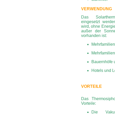
VERWENDUNG
Das Solarther
eingesetzt werde
wird, ohne Energi
außer der Sonne
vorhanden ist:
Mehrfamilie
Mehrfamilie
Bauernhöfe 
Hotels und 
VORTEILE
Das Thermosipho
Vorteile:
Die Vaku