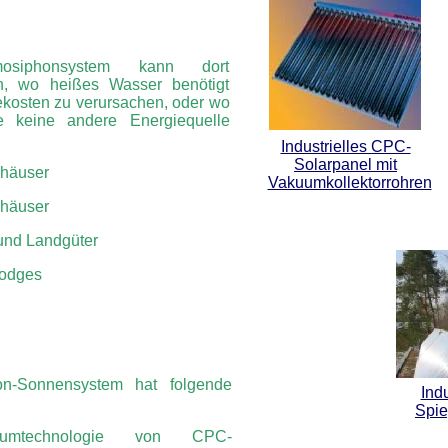
mosiphonsystem kann dort
n, wo heißes Wasser benötigt
ekosten zu verursachen, oder wo
 keine andere Energiequelle
Industrielles CPC-
Solarpanel mit
nhäuser
Vakuumkollektorrohren
nhäuser
und Landgüter
Lodges
n-Sonnensystem hat folgende
Ind
Spie
umtechnologie von CPC-