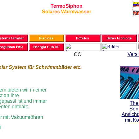
TermoSiphon
Solares Warmwasser
Versi
CC
lar System für Schwimmbäder etc.
m bieten wir in einer
t an Ihre
epasst ist und immer
The
ten enthält:
Son
Ansicht
or mit Vakuumröhren
mit Ko
l