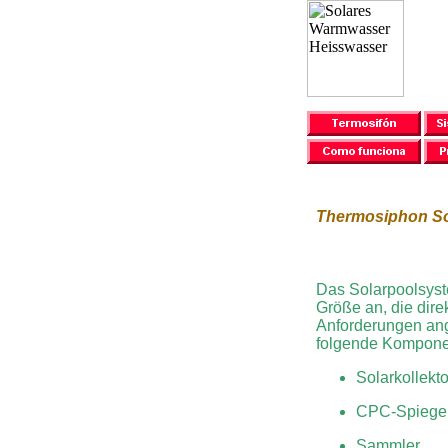
Thermosiphon So
Das Solarpoolsyste
Größe an, die direk
Anforderungen ang
folgende Komponen
Solarkollekt
CPC-Spiege
Sammler