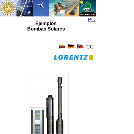
Energía Solar
Energía Solar
PC
Ejemplos
Bombas Solares
CC