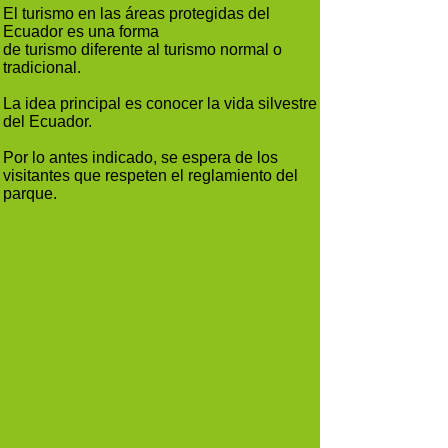
El turismo en las áreas protegidas del
Ecuador es una forma
de turismo diferente al turismo normal o
tradicional.
La idea principal es conocer la vida silvestre
del Ecuador.
Por lo antes indicado, se espera de los
visitantes que respeten el reglamiento del
parque.