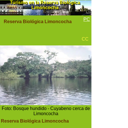
Turismo en la Reserva Biológica
Turismo en la Reserva Biológica
Limoncocha
Limoncocha
PC
Reserva Biológica Limoncocha
CC
Foto: Bosque hundido - Cuyabeno cerca de
Limoncocha
Reserva Biológica Limoncocha