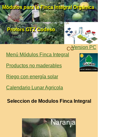
Módulos para la Finca Integral Orgánica
Módulos para la Finca Integral Orgánica
Profors GTZ Codeso
Profors GTZ Codeso
Version PC
CC
Menú Módulos Finca Integral
Productos no maderables
Riego con energía solar
Calendario Lunar Agricola
Seleccion de Modulos Finca Integral