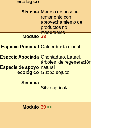
ecológico
Sistema
Manejo de bosque
remanente con
aprovechamiento de
productos no
maderables
Modulo
38
Especie Principal
Café robusta clonal
Especie Asociada
Chontaduro, Laurel,
árboles de regeneración
Especie de apoyo
natural
ecológico
Guaba bejuco
Sistema
Silvo agrícola
Modulo
39
>>
Especie Principal
Cacao clonal
Especie Asociada
Orito