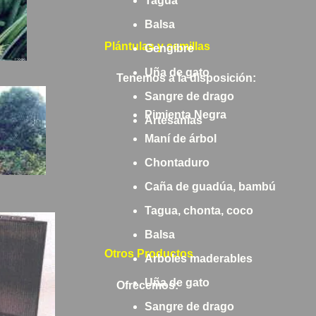
Tagua
Balsa
Plántulas y semillas
Gengibre
Uña de gato
Tenemos a la disposición:
Sangre de drago
Pimienta Negra
Artesanías
Maní de árbol
Chontaduro
Caña de guadúa, bambú
Tagua, chonta, coco
Balsa
Otros Productos
Arboles maderables
Uña de gato
Ofrecemos:
Sangre de drago