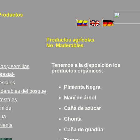
Productos
Productos agrícolas
No- Maderables
Tenemos a la disposición los
las y semillas
productos orgánicos:
restal-
estales
Pimienta Negra
derables del bosque
Maní de árbol
restales
ní de
Caña de azúcar
gua
Chonta
mienta
Caña de guadúa