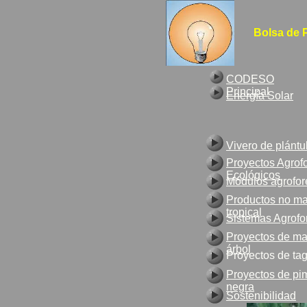
Bolsa de 
CODESO
Principal
Energía Solar
Vivero de plántu
Proyectos Agrofo
Ecológicos
Módulos agrofor
Productos no ma
tropical
Sistemas Agrofo
Proyectos de ma
árbol
Proyectos de ta
Proyectos de pi
negra
Sostenibilidad