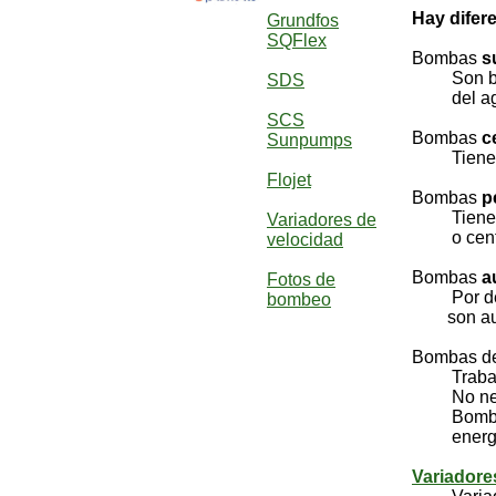
Hay difer
Grundfos
SQFlex
Bombas
s
Son bomba
SDS
del ag
SCS
Bombas
c
Sunpumps
Tienen ro
Flojet
Bombas
p
Tienen ro
Variadores de
o centr
velocidad
Bombas
a
Fotos de
Por detal
bombeo
son aut
Bombas d
Trabajan
No necec
Bombas DC
energia r
Variadore