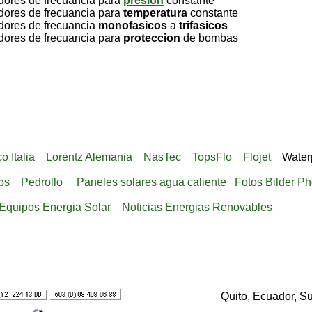
es de frecuancia para
presion
constante
es de frecuancia para
temperatura
constante
es de frecuancia
monofasicos
a
trifasicos
es de frecuancia para
proteccion
de bombas
 Italia
Lorentz Alemania
NasTec
TopsFlo
Flojet
Water
ps
Pedrollo
Paneles solares agua caliente
Fotos Bilder Ph
Equipos Energia Solar
Noticias Energias Renovables
Quito, Ecuador, S