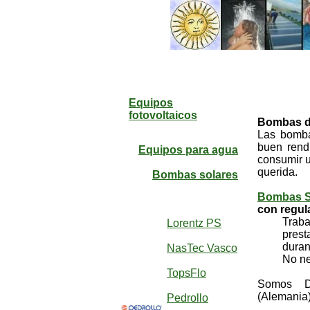
Equipos
fotovoltaicos
Bombas de
Las bomba
buen rendi
Equipos para agua
consumir u
querida.
Bombas solares
Bombas S
con regul
Trabajan
Lorentz PS
prestacio
durante h
NasTec Vasco
No necec
TopsFlo
Somos Di
(Alemania
Pedrollo