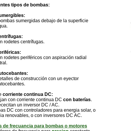
entes tipos de bombas:
umergibles:
s sumergidas debajo de la superficie
ua.
entrífugas:
detes centrífugas.
eriféricas:
detes periféricos con aspiración radial
al.
utocebantes:
les de construcción con un eyector
ocebantes.
e
corriente continua DC:
 con corriente continua DC
con baterías
.
itan un inversor DC / AC.
 con controladores para energia solar, o
enovables, o con inversores DC AC.
s de frecuancia para bombas o motores