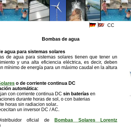
CC
Bombas de agua
 agua para sistemas solares
s de agua para sistemas solares tienen que tener un
miento y una alta eficiencia eléctrica, es decir, deben
n mínimo de energía para un máximo caudal en la altura
olares
o de corriente continua DC
ación automática:
 con corriente continua DC
sin baterías
en
nes durante horas de sol, o con baterias
oras sin radiacion solar..
itan un inversor DC / AC.
stribuidor oficial de
Bombas Solares Lorentz
)