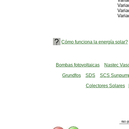
Variador
Variador
Variador
Variador
Cómo funciona la energía solar?
Bombas fotovoltaicas
Nastec Vasco
Grundfos
SDS
SCS Sunpum
Colectores Solares