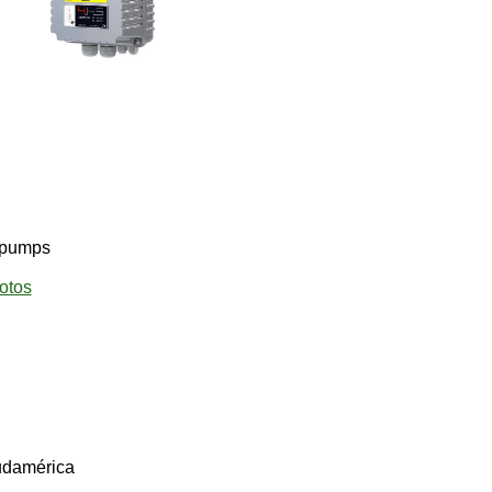
pumps
otos
udamérica