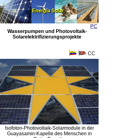
Energía Solar
Energía Solar
PC
Wasserpumpen und Photovoltaik-
Solarelektrifizierungsprojekte
CC
Isofoton-Photovoltaik-Solarmodule in der
Guayasamin-Kapelle des Menschen in