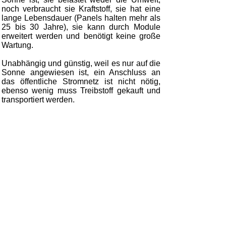
noch verbraucht sie Kraftstoff, sie hat eine
lange Lebensdauer (Panels halten mehr als
25 bis 30 Jahre), sie kann durch Module
erweitert werden und benötigt keine große
Wartung.
Unabhängig und günstig, weil es nur auf die
Sonne angewiesen ist, ein Anschluss an
das öffentliche Stromnetz ist nicht nötig,
ebenso wenig muss Treibstoff gekauft und
transportiert werden.
Kommunale Wasserversorgung und
Elektrifizierung in Sharamentsa
Elektrifizierung und kommunales
Wasser von Pampanal
Kommunale Wasserversorgung mit
Solarenergie aus Guachal
Photovoltaik-kommunales
Wasserpumpen in Durango