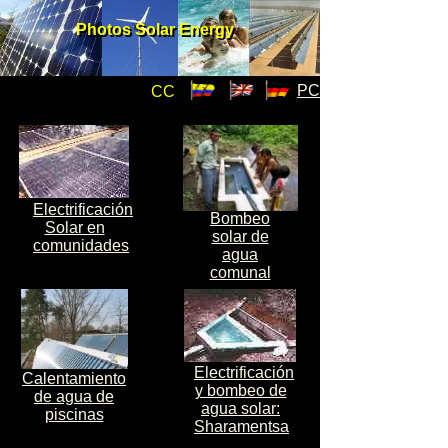
Photos Solar Energy
Photos Solar Energy
PC
CC
Electrificación
Bombeo
Solar en
solar de
comunidades
agua
comunal
Electrificación
Calentamiento
y bombeo de
de agua de
agua solar:
piscinas
Sharamentsa