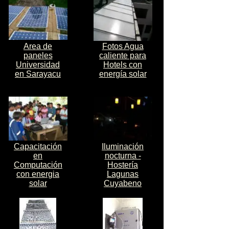
Area de
Fotos Agua
paneles
caliente para
Universidad
Hotels con
en Sarayacu
energía solar
Capacitación
Iluminación
en
nocturna -
Computación
Hostería
con energia
Lagunas
solar
Cuyabeno