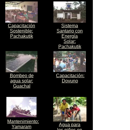
Capacitación
Sistema
Sostenible:
Santario con
Pachakutik
Energía
Solar:
Pachakutik
Bombeo de
Capacitación:
agua solar:
Dovuno
Guachal
Mantenimiento:
Agua para
Yamaram
los niños en