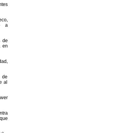
tes
eco,
do a
s de
a en
dad,
d de
e al
wer
ntra
que