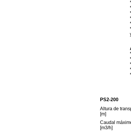
PS2-200
Altura de trans
[m]
Caudal máxim
[m3/h]