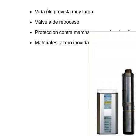
Vida útil prevista muy larga
Válvula de retroceso
Protección contra marcha en seco (opcional)
Materiales: acero inoxidable (AISI 316), goma