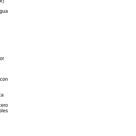
r)
agua
or
 con
ca
ero
les