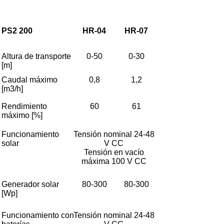
PS2 200
HR-04
HR-07
Altura de transporte
0-50
0-30
[m]
Caudal máximo
0,8
1,2
[m3/h]
Rendimiento
60
61
máximo [%]
Funcionamiento
Tensión nominal 24-48
solar
V CC
Tensión en vacío
máxima 100 V CC
Generador solar
80-300
80-300
[Wp]
Funcionamiento con
Tensión nominal 24-48