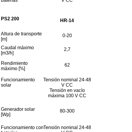
baterías
V CC
PS2 200
HR-14
Altura de transporte
0-20
[m]
Caudal máximo
2,7
[m3/h]
Rendimiento
62
máximo [%]
Funcionamiento
Tensión nominal 24-48
solar
V CC
Tensión en vacío
máxima 100 V CC
Generador solar
80-300
[Wp]
Funcionamiento con
Tensión nominal 24-48