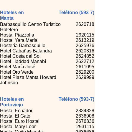
Hoteles en
Teléfono (593-7)
Manta
Barbasquillo Centro Turístico
2620718
Hotelero
Hostal Piazzolla
2920115
Hostal Yara María
2613219
Hostería Barbasquillo
2625976
Hotel Cabañas Balandra
2620316
Hotel Costa del Sol
2624852
Hotel Haddad Manabí
2622712
Hotel María José
2611095
Hotel Oro Verde
2629200
Hotel Plaza Manta Howard
2629999
Johnson
Hoteles en
Teléfono (593-7)
Portoviejo
Hostal Ecuador
2834828
Hostal El Gato
2636908
Hostal Euro Hostal
2676336
Hostal Mary Loor
2931115
Hostal Quito Manabí
2636686