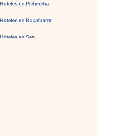
Hoteles en Pichincha
Hoteles en Rocafuerte
Hoteles en San
Lorenzo
Cabañas La Cueva
2615902
Restaurant
Hoteles en Santa Ana
Hoteles en Sucre
Hoteles en Tosagua