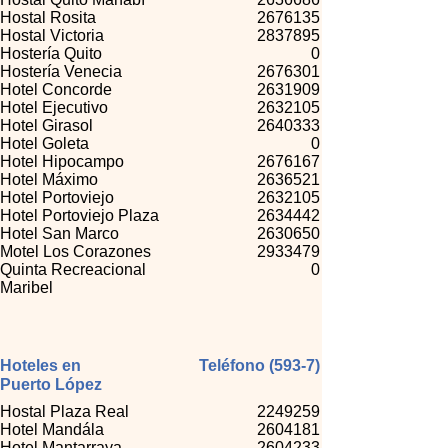
Hostal Rosita
2676135
Hostal Victoria
2837895
Hostería Quito
0
Hostería Venecia
2676301
Hotel Concorde
2631909
Hotel Ejecutivo
2632105
Hotel Girasol
2640333
Hotel Goleta
0
Hotel Hipocampo
2676167
Hotel Máximo
2636521
Hotel Portoviejo
2632105
Hotel Portoviejo Plaza
2634442
Hotel San Marco
2630650
Motel Los Corazones
2933479
Quinta Recreacional
0
Maribel
Hoteles en
Teléfono (593-7)
Puerto López
Hostal Plaza Real
2249259
Hotel Mandála
2604181
Hotel Mantarraya
2604233