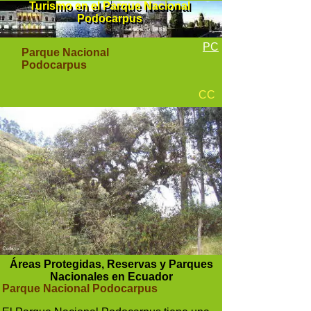
Turismo en el Parque Nacional
Turismo en el Parque Nacional
Podocarpus
Podocarpus
PC
Parque Nacional
Podocarpus
CC
Áreas Protegidas, Reservas y Parques
Nacionales en Ecuador
Parque Nacional Podocarpus