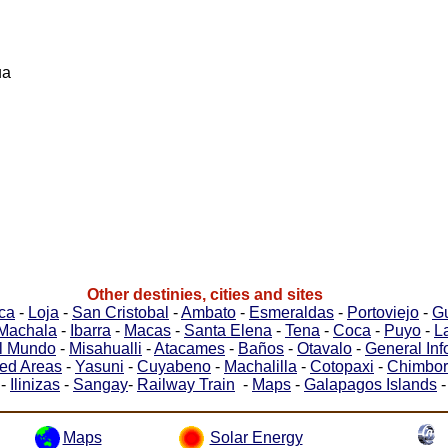
ua
Other destinies, cities and sites
ca
-
Loja
-
San Cristobal
-
Ambato
-
Esmeraldas
-
Portoviejo
-
G
Machala
-
Ibarra
-
Macas
-
Santa Elena
-
Tena
-
Coca
-
Puyo
-
L
el Mundo
-
Misahualli
-
Atacames
-
Baños
-
Otavalo
-
General In
ted Areas
-
Yasuni
-
Cuyabeno
-
Machalilla
-
Cotopaxi
-
Chimbor
-
Ilinizas
-
Sangay
-
Railway Train
-
Maps
-
Galapagos Islands
Maps
Solar Energy