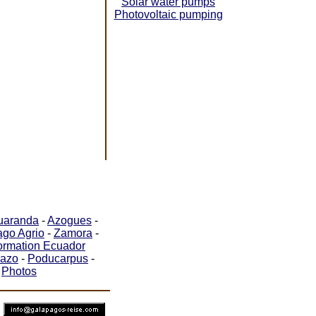
Solar water pumps
Photovoltaic pumping
uaranda
-
Azogues
-
ago Agrio
-
Zamora
-
formation Ecuador
azo
-
Poducarpus
-
-
Photos