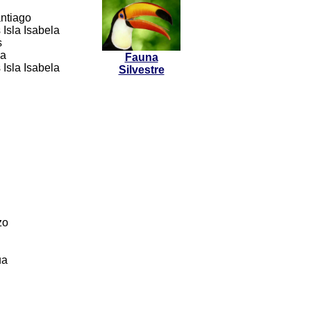
ntiago
Isla Isabela
s
a
Fauna
Isla Isabela
Silvestre
zo
ua