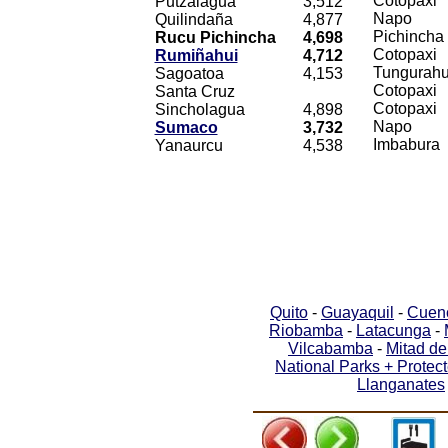
Cotopaxi
Putzalagua
3,512
Napo
Quilindaña
4,877
Pichincha
Rucu Pichincha
4,698
Cotopaxi
Rumiñahui
4,712
Tungurah
Sagoatoa
4,153
Cotopaxi
Santa Cruz
Cotopaxi
Sincholagua
4,898
Napo
Sumaco
3,732
Imbabura
Yanaurcu
4,538
Quito
-
Guayaquil
-
Cuen
Riobamba
-
Latacunga
-
Vilcabamba
-
Mitad d
National Parks + Protec
Llanganates