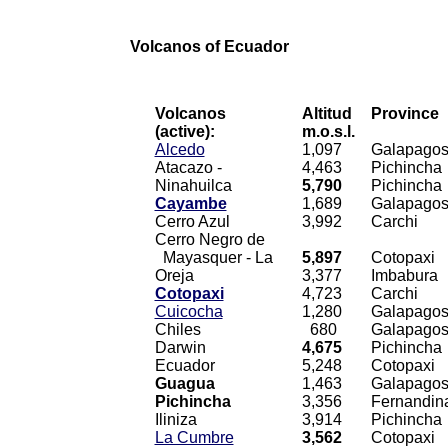
Volcanos of Ecuador
Volcanos
Altitud
Province
(active):
m.o.s.l.
Alcedo
1,097
Galapagos 
Atacazo -
4,463
Pichincha
Ninahuilca
5,790
Pichincha
Cayambe
1,689
Galapagos 
Cerro Azul
3,992
Carchi
Cerro Negro de
Mayasquer - La
5,897
Cotopaxi
Oreja
3,377
Imbabura
Cotopaxi
4,723
Carchi
Cuicocha
1,280
Galapagos 
Chiles
680
Galapagos 
Darwin
4,675
Pichincha
Ecuador
5,248
Cotopaxi
Guagua
1,463
Galapagos 
Pichincha
3,356
Fernandin
Iliniza
3,914
Pichincha
La Cumbre
3,562
Cotopaxi