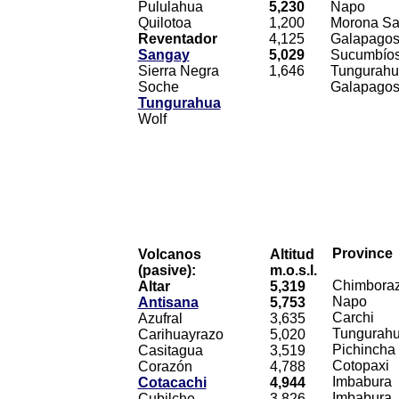
Pululahua
5,230
Napo
Quilotoa
1,200
Morona Sa
Reventador
4,125
Galapagos 
Sangay
5,029
Sucumbío
Sierra Negra
1,646
Tungurahu
Soche
Galapagos 
Tungurahua
Wolf
Province
Volcanos
Altitud
(pasive):
m.o.s.l.
Chimbora
Altar
5,319
Napo
Antisana
5,753
Carchi
Azufral
3,635
Tungurah
Carihuayrazo
5,020
Pichincha
Casitagua
3,519
Cotopaxi
Corazón
4,788
Imbabura
Cotacachi
4,944
Imbabura
Cubilche
3,826