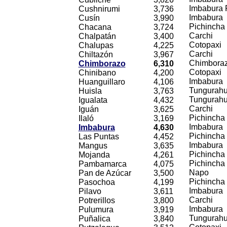
Imbabura 
Cushnirumi
3,736
Imbabura
Cusín
3,990
Pichincha
Chacana
3,724
Carchi
Chalpatán
3,400
Cotopaxi
Chalupas
4,225
Carchi
Chiltazón
3,967
Chimbora
Chimborazo
6,310
Cotopaxi
Chinibano
4,200
Imbabura
Huanguillaro
4,106
Tungurah
Huisla
3,763
Tungurah
Igualata
4,432
Carchi
Iguán
3,625
Pichincha
Ilaló
3,169
Imbabura
Imbabura
4,630
Pichincha
Las Puntas
4,452
Imbabura
Mangus
3,635
Pichincha
Mojanda
4,261
Pichincha
Pambamarca
4,075
Napo
Pan de Azúcar
3,500
Pichincha
Pasochoa
4,199
Imbabura
Pilavo
3,611
Carchi
Potrerillos
3,800
Imbabura
Pulumura
3,919
Tungurah
Puñalica
3,840