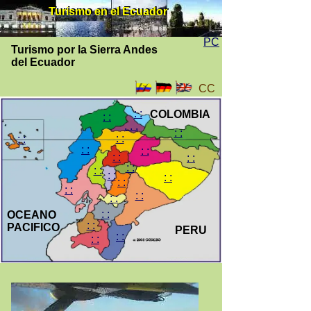
Turismo en el Ecuador
Turismo en el Ecuador
PC
Turismo por la Sierra Andes
del Ecuador
CC
: :
COLOMBIA
: :
. . .
: :
: :
: :
: :
: :
: :
: :
: :
: :
: :
: :
: :
: :
: :
: :
: :
OCEANO
: :
PACIFICO
PERU
: :
: :