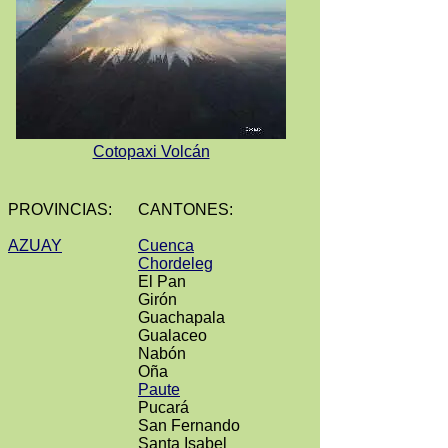
Cotopaxi Volcán
PROVINCIAS:
CANTONES:
AZUAY
Cuenca
Chordeleg
El Pan
Girón
Guachapala
Gualaceo
Nabón
Oña
Paute
Pucará
San Fernando
Santa Isabel