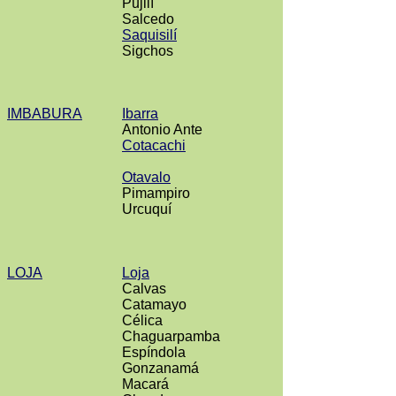
Pujilí
Salcedo
Saquisilí
Sigchos
IMBABURA
Ibarra
Antonio Ante
Cotacachi
Otavalo
Pimampiro
Urcuquí
LOJA
Loja
Calvas
Catamayo
Célica
Chaguarpamba
Espíndola
Gonzanamá
Macará