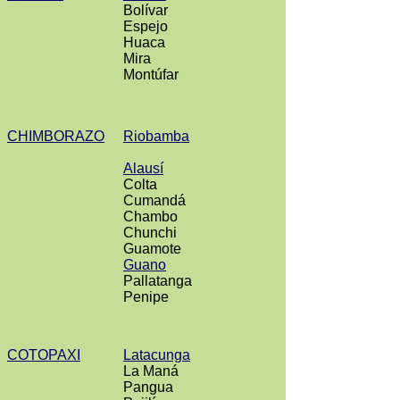
Bolívar
Espejo
Huaca
Mira
Montúfar
CHIMBORAZO
Riobamba
Alausí
Colta
Cumandá
Chambo
Chunchi
Guamote
Guano
Pallatanga
Penipe
COTOPAXI
Latacunga
La Maná
Pangua