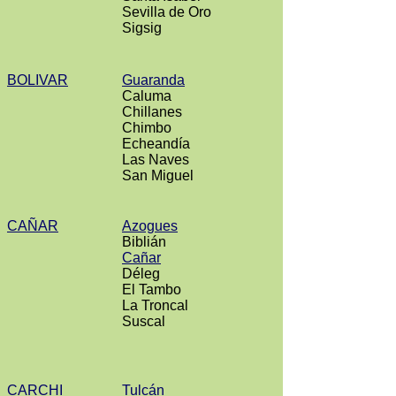
Sevilla de Oro
Sigsig
BOLIVAR
Guaranda
Caluma
Chillanes
Chimbo
Echeandía
Las Naves
San Miguel
CAÑAR
Azogues
Biblián
Cañar
Déleg
El Tambo
La Troncal
Suscal
CARCHI
Tulcán