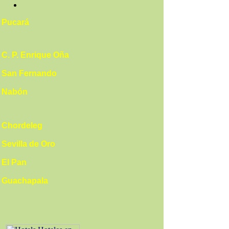
Pucará
C. P. Enrique Oña
San Fernando
Nabón
Chordeleg
Sevilla de Oro
El Pan
Guachapala