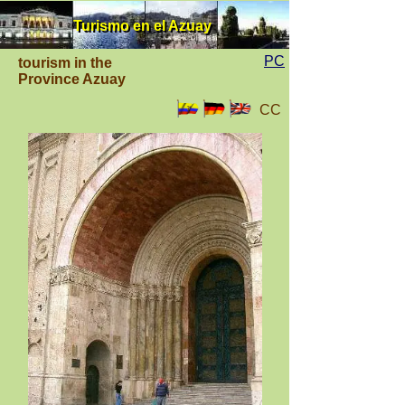
Turismo en el Azuay
Turismo en el Azuay
PC
tourism in the
Province Azuay
CC