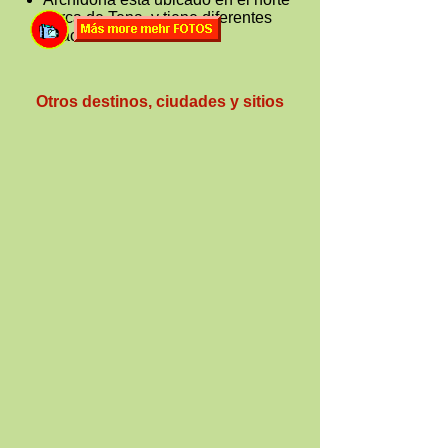
cerca de Tena, y tiene diferentes
atracciones turísticas.
Otros destinos, ciudades y sitios
Quito
-
Guayaquil
-
Cuenca
-
Loja
-
San Cristobal
-
Ambato
-
Esmeraldas
Portoviejo
-
Guaranda
-
Azogues
-
Tena
Latacunga
-
Machala
-
Ibarra
-
Macas
-
Santa Elena
-
Coca
-
Puyo
-
Riobamba
Lago Agrio
-
Zamora
-
Vilcabamba
-
Mitad del Mundo
-
Misahualli
-
Atacames
Baños
-
Otavalo
-
Yasuni
-
Cuyabeno
Parques Nacionales y Areas Protegidas