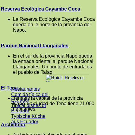
Reserva Ecológica Cayambe Coca
La Reserva Ecológica Cayambe Coca
queda en le norte de la provincia del
Napo.
Parque Nacional Llanganates
En el sur de la provincia Napo queda
la entrada oriental al parque Nacional
Llanganates. Un punto de entrada es
el pueblo de Talag.
El Tena
Restaurantes
Comida típica del
Tena es la capital de la provincia
Ecuador
Napo. La ciudad de Tena tiene 21.000
Tipical dishes of
habitantes.
Ecuador
Typische Küche
aus Ecuador
Archidona
Archidona está ubicado en el norte