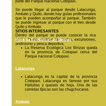
parte del Parque Nacional Cotopaxi.
Se puede llegar al parque desde Latacunga,
Ambato y Quito, donde hay guías profesionales
que le pueden acompañar al parque. También
se puede ingresar al parque con el tren desde
Quito y Ambato.
SITIOS INTERESANTES
Dentro del parque se puede conocer la rica
flora y fauna, realizar caminatas, excursiones,
Reserva Ecológica Los Illinizas
andinismo y pesca deportiva.
La Reserva Ecológica Los Illinzas queda
en la provincia de Cotopaxi cerca del
Parque nacional Cotopaxi.
Latacunga
Latacunga es la capital de la provincia
Cotopaxi. Latacunga es famoso por sus
Hallullas y quesos de hoja. Una de las
comidas típicas son las chugchucaras.
Ambato