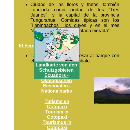
Ciudad de las flores y frutas, también
conocida como ciudad de los "Tres
Juanes", y la capital de la provincia
Tungurahua. Comidas típicas son los
"llapingachos", los cuyes y en el mes
Noviembre la famosa "colada morada".
El Ferrocarril
También se puede ingresar al parque con
el tren desde Quito y Ambato.
Landkarte von den
Schutzgebieten
Ecuadors -
Ökologischen
Reservaten -
Nationalparks
Turismo en
Cotopaxi
Tourism in
Cotopaxi
Tourismus in
Cotopaxi