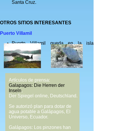
Santa Cruz.
OTROS SITIOS INTERESANTES
Puerto Villamil
Puerto Villamil queda en la isla
Isabela.
Artículos de prensa:
Galapagos: Die Herren der
Inseln
,
Der Spiegel online, Deutschland.
Se autorizó plan para dotar de
agua potable a Galápagos, El
Universo, Ecuador.
Galápagos: Los pinzones han