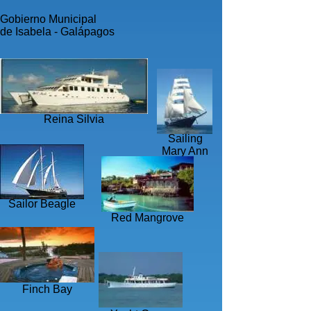
Gobierno Municipal
de Isabela - Galápagos
Reina Silvia
Sailing
Mary Ann
Sailor Beagle
Red Mangrove
Finch Bay