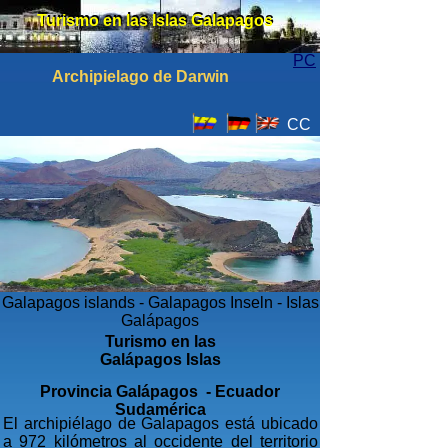
Turismo en las Islas Galapagos
Turismo en las Islas Galapagos
PC
Archipielago de Darwin
CC
Galapagos islands - Galapagos Inseln - Islas
Galápagos
Turismo en las
Galápagos Islas
Provincia Galápagos - Ecuador
Sudamérica
El archipiélago de Galapagos está ubicado
a 972 kilómetros al occidente del territorio