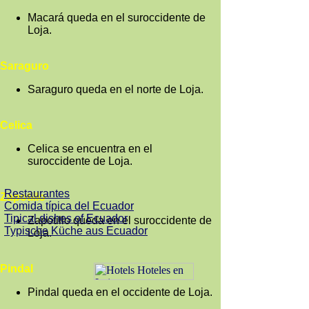
Macará queda en el suroccidente de
Loja.
Saraguro
Saraguro queda en el norte de Loja.
Celica
Celica se encuentra en el
suroccidente de Loja.
Restaurantes
Zapotillo
Comida típica del Ecuador
Tipical dishes of Ecuador
Zapotillo queda en el suroccidente de
Typische Küche aus Ecuador
Loja.
Pindal
Pindal queda en el occidente de Loja.