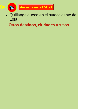
Quilanga
Quillanga queda en el suroccidente de
Loja.
Otros destinos, ciudades y sitios
Quito
-
Guayaquil
-
Cuenca
-
Loja
-
San Cristobal
-
Ambato
-
Esmeraldas
Portoviejo
-
Guaranda
-
Azogues
-
Tena
Latacunga
-
Machala
-
Ibarra
-
Macas
-
Santa Elena
-
Coca
-
Puyo
-
Riobamba
Lago Agrio
-
Zamora
-
Vilcabamba
-
Mitad del Mundo
-
Misahualli
-
Atacames
Baños
-
Otavalo
-
Yasuni
-
Cuyabeno
Parques Nacionales y Areas Protegidas