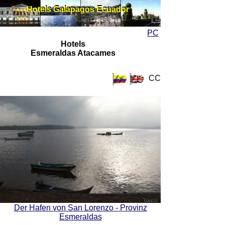
Hotels Galapagos Ecuador
Hotels Galapagos Ecuador
PC
Hotels
Esmeraldas Atacames
CC
Der Hafen von San Lorenzo - Provinz
Esmeraldas