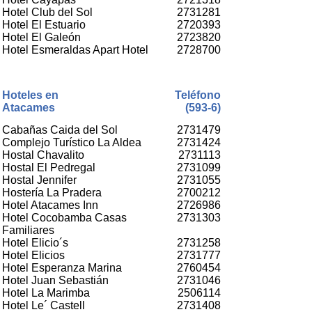
Hotel Club del Sol
2731281
Hotel El Estuario
2720393
Hotel El Galeón
2723820
Hotel Esmeraldas Apart Hotel
2728700
Hoteles en
Teléfono
Atacames
(593-6)
Cabañas Caida del Sol
2731479
Complejo Turístico La Aldea
2731424
Hostal Chavalito
2731113
Hostal El Pedregal
2731099
Hostal Jennifer
2731055
Hostería La Pradera
2700212
Hotel Atacames Inn
2726986
Hotel Cocobamba Casas
2731303
Familiares
Hotel Elicio´s
2731258
Hotel Elicios
2731777
Hotel Esperanza Marina
2760454
Hotel Juan Sebastián
2731046
Hotel La Marimba
2506114
Hotel Le´ Castell
2731408