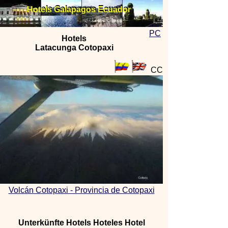
Hotels Galapagos Ecuador
Hotels Galapagos Ecuador
PC
Hotels
Latacunga Cotopaxi
CC
Volcán Cotopaxi - Provincia de Cotopaxi
Unterkünfte Hotels Hoteles Hotel