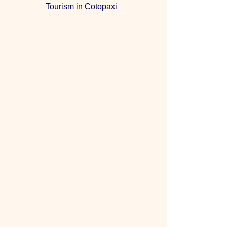
Tourism in Cotopaxi
Tourismus in Cotopaxi
Mapa Provincia
Cotopaxi
Latacunga Maps
Landkarten