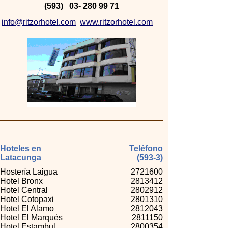
(593) 03- 280 99 71
info@ritzorhotel.com
www.ritzorhotel.com
Hoteles en
Teléfono
Latacunga
(593-3)
Hostería Laigua
2721600
Hotel Bronx
2813412
Hotel Central
2802912
Hotel Cotopaxi
2801310
Hotel El Alamo
2812043
Hotel El Marqués
2811150
Hotel Estambul
2800354